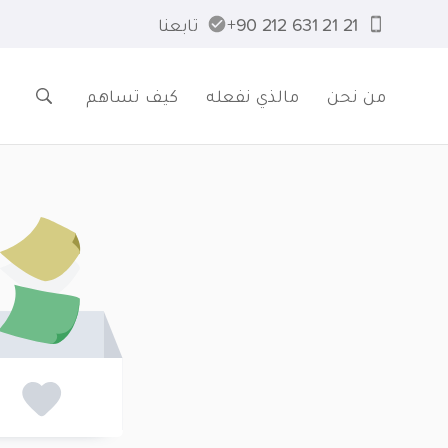
21 21 631 212 90+
تابعنا
من نحن
مالذي نفعله
كيف تساهم