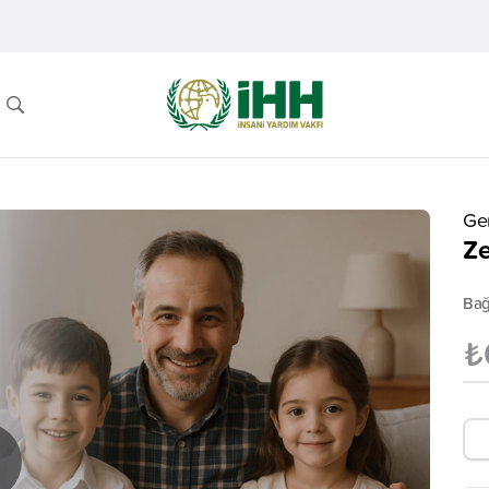
Ge
Ze
Bağ