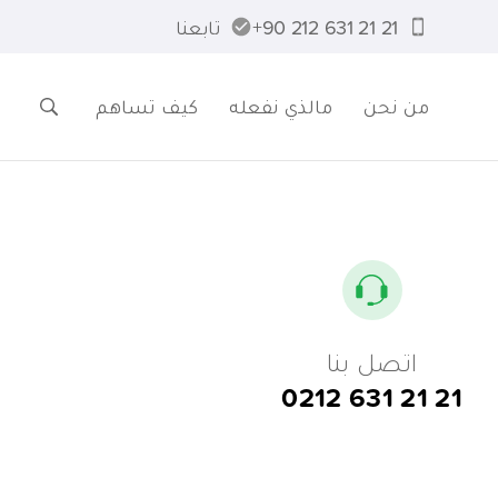
21 21 631 212 90+
تابعنا
من نحن
مالذي نفعله
كيف تساهم
اتصل بنا
0212 631 21 21