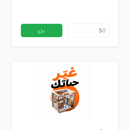
تبرّع