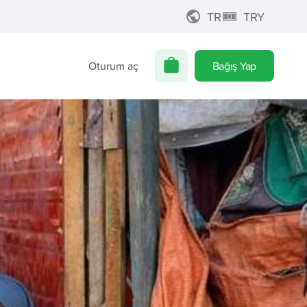
TR
TRY
Oturum aç
Bağış Yap