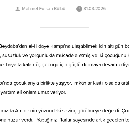
Mehmet Furkan Bülbül
31.03.2026
Beydaba’dan el-Hidaye Kampı’na ulaşabilmek için altı gün 
ak, susuzluk ve yorgunlukla mücadele etmiş ve iki çocuğunu
, hayatta kalan üç çocuğu için güçlü durmaya devam ediyo
nda çocuklarıyla birlikte yaşıyor. İmkânlar kısıtlı olsa da artı
 yardım eli onlara umut veriyor.
dığımızda Amine’nin yüzündeki sevinç görülmeye değerdi. Çoc
huzur verdi. “Yaptığınız iftarlar sayesinde artık geceleri t