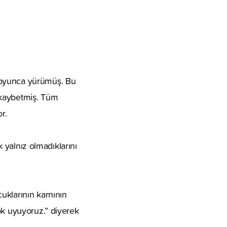
boyunca yürümüş. Bu
 kaybetmiş. Tüm
r.
k yalnız olmadıklarını
uklarının karnının
ok uyuyoruz.” diyerek