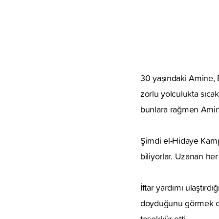
30 yaşındaki Amine, 
zorlu yolculukta sıc
bunlara rağmen Amine
Şimdi el-Hidaye Kampı’
biliyorlar. Uzanan her
İftar yardımı ulaştır
doyduğunu görmek ona 
teşekkür etti.