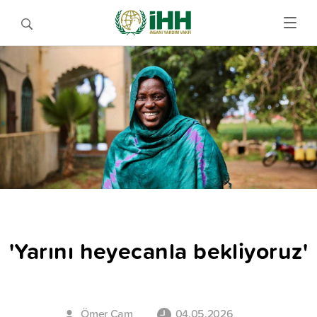
'Yarını heyecanla bekliyoruz'
Ömer Çam
04.05.2026