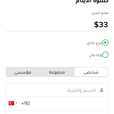
كسوة الأيتام
مبلغ التبرع
تبرع عادي
زكاة مال
شخصي
مجموعة
مؤسسي