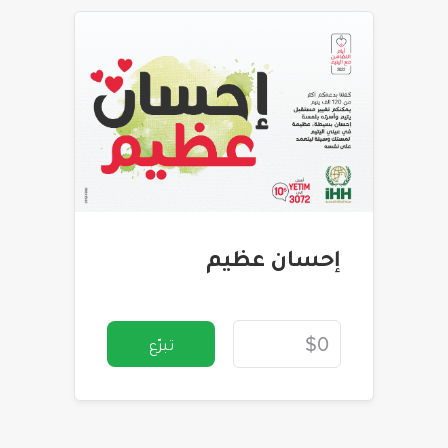
إحسان عظيم
تبرّع