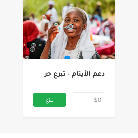
دعم الأيتام - تبرع حر
تبرّع