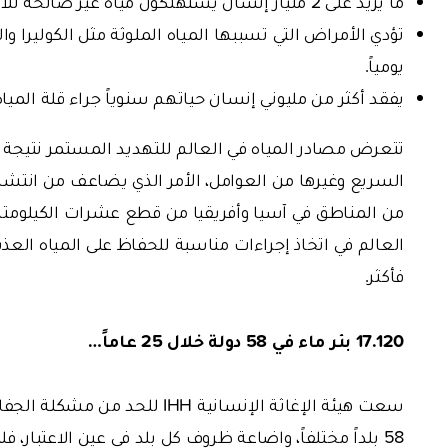
ما يزيد على 2 مليار إنسان يستهلكون مياه غير صالحة للاستعمال.
يومياً.
يفقد أكثر من مليوني إنسان حياتهم سنوياً جراء قلة المياه
تتعرض مصادر المياه في العالم للتهديد المستمر نتيجة ال
السريع وغيرها من العوامل، الأمر الذي يضاعف من انتشا
من المناطق في آسيا وأفريقيا من قطع عشرات الكيلومترا
العالم في اتخاذ إجراءات مناسبة للحفاظ على المياه العذ
فأكثر.
17.120 بئر ماء في 58 دولة خلال 25 عاماً…
58 بلداً مختلفاً، واضاعة ظروف كل بلد في عين الاعتبار، 