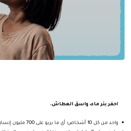
احفر بئر ماء، واسق العطاش.
واحد من كل 10 أشخاص؛ أي ما يربو على 700 مليون إنسان في العالم،، لا يمكنه الحصول على الماء.