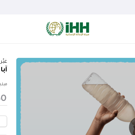
غيّر
آبا
مبلغ 