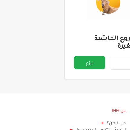
ع الماشية
يرة
تبرّع
عن IHH
من نحن؟
الممثليات في اسطنبول