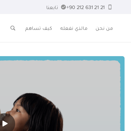
21 21 631 212 90+
تابعنا
من نحن
مالذي نفعله
كيف تساهم