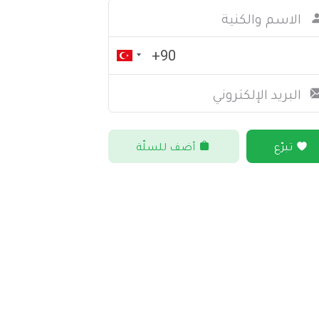
تبرّع
أضف للسلّة