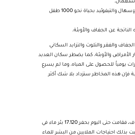
تؤدي الأمراض التي تسببها المياه الملوثة مثل الكوليرا والإسهال والتيفوئيد بحياة نحو 1000 طفل
 الناتجة عن الجفاف والأوبئة.
جفاف والفقر والتلوث والتزايد السكاني
ر الأمراض والأوبئة. كما يضطر سكان العديد
ت يومياً للحصول على المياه. وما لم يسرع
بة فإن هذه المخاطر ستزداد بلا شك أكثر
سعت هيئة الإغاثة الإنسانية IHH للحد من مشكلة الجفاف، فقامت حتى اليوم بحفر 17.120 بئر ماء في
فلبت بذلك احتياجات الملايين من البشر للماء