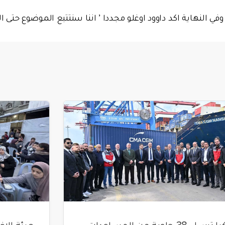
وفي النهاية اكد داوود اوغلو مجددا ’ اننا سنتتبع الموضوع حتى النه
تركيا ترسل 38 حاوية من المساعدات