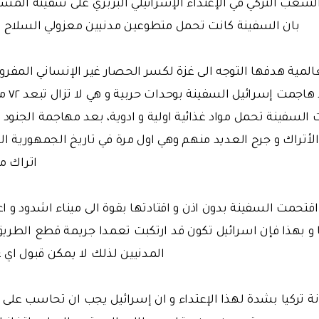
لشعب التركي في الإعتداء الإسرائيلي البربري على سفينة المساع
بان السفينة كانت تحمل متطوعين مدنيين معزولي السلاح من ٣٢ دولة من الع
عالمية هدفها التوجه الى غزة لكسر الحصار غير الإنساني المفر
سنوات، 
نت السفينة تحمل مواد غذائية اولية و ادوية، بعد مهاجمة الجنو
تراك و جرح العديد منهم وهي اول مرة في تاريخ الجمهورية الت
اتراك م
اقتحمت السفينة بدون اذن و اقتادتها بقوة الى ميناء اشدود و ا
ا و بهذا فإن اسرائيل تكون قد ارتكبت تعمدا جريمة قطع الطري
المدنيين لذلك لا يمكن قبول اي ع
نة تركيا بشدة لهذا الإعتداء و ان إسرائيل يجب ان تحاسب على جر