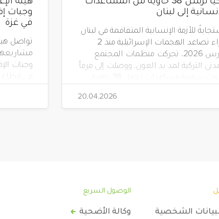
إنسانية إلى لبنان
في غزة
جابةً للأزمة الإنسانية المتفاقمة في لبنان
جراء تصاعد الهجمات الإسرائيلية منذ 2
مشاريعها 
مارس 2026، تحركت منظمات المجتمع
دني التركية لمد يد العون. ووصلت إلى مرفأ
في قطاع غ
بيروت سفينة مساعدات تحمل 38 حاوية
 مواد إغاثية عاجلة، بتنظيم من جمعية
20.04.2026
"صدقة طاشي" (Sadakataşı) وبالتعاون مع
هيئة الإغاثة الإنسانية (İHH)، ووقف الأيتام
(Yetim Vakfı)، وجمعية أطفال الأرض
ل
الوصول السريع
لبيانات الشخصية
وكالة الأضحية