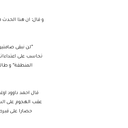
و قال: ان هذا الحدث 
”لن نبقى صامتين 
تحاسب على اعتداءاته
المنطقة“ و طالب
قال احمد داوود اوغ
عقب الهجوم على الس
حصارا على قبرص 