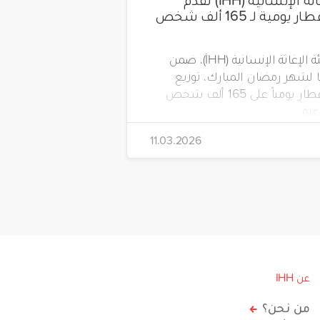
وجبات إفطار يومية لـ 165 ألف شخص
تواصل هيئة الإغاثة الإنسانية (İHH)، ضمن
لشهر رمضان المبارك، توزيع
وجبات الإفطار يومياً على 165 ألف شخص
زة.
11.03.2026
عن IHH
من نحن؟