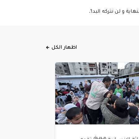
اية و لن نتركه البدا‘.
اظهار الكل
هيئة الإغاثة الإنسانية (İHH) تقدم