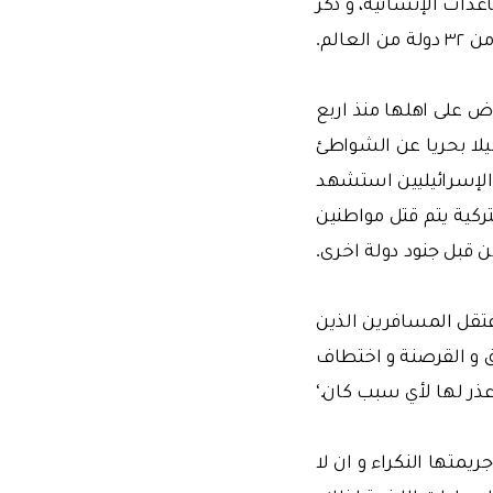
دات الإنسانية، و ذكر
الم.
وض على اهلها منذ اربع
فقد هاجمت إسرائيل السفينة بوحدات حربية و هي لا تزال تبعد ٧٢ ميلا بحريا عن الشواطئ
د الإسرائيليين استشهد
ركية يتم قتل مواطنين
ن قبل جنود دولة اخرى.
عتقل المسافرين الذين
ق و القرصنة و اختطاف
ذر لها لأي سبب كان.‘
يمتها النكراء و ان لا