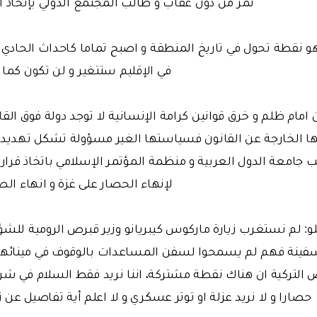
تمر من دون عقاب و طالب المجتمع الدولي بإتخاذ ال
هو نقطة تحول في تاريخ المنطقة و اصبح تماما كاحداث الحادي ع
في الإقليم ستتغير و لن تكون كما 
امام ظلم و خرق قوانين كرامة الإنسانية لا توجد دولة فوق الق
ا الخارجة عن القانون فسياستها الغير مسؤولة تشكل تهديدا ك
 جامعة الدول العربية و منظمة المؤتمر الإسلامي باتخاذ قرا
لإنهاء الحصار على غزة و انهاء الصر
لو: لم نستغرب زيارة ماركوس كيبريانو وزير قبرص الرومية للشؤ
فينة فهم لم يسمحوا لسفن المساعدات بالوقوف في مينائهم
التركية ان هناك نقطة مشتركة، اننا نريد فقط السلام في شرق 
حصارا و لا نريد عزلة او توتر عسكري و لا اعلم أية تفاصيل عن زي