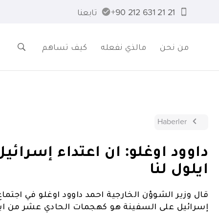
21 21 631 212 90+
تابعنا
من نحن
مالذي نفعله
كيف تساهم
Haberler
داوود اوغلو: ان اعتداء إسرائ
ايلول لنا
قال وزير الشوؤن الخارجية احمد داوود اوغلو في اجتما
إسرائيل على السفينة هو كهجمات الحادي عشر من ايل