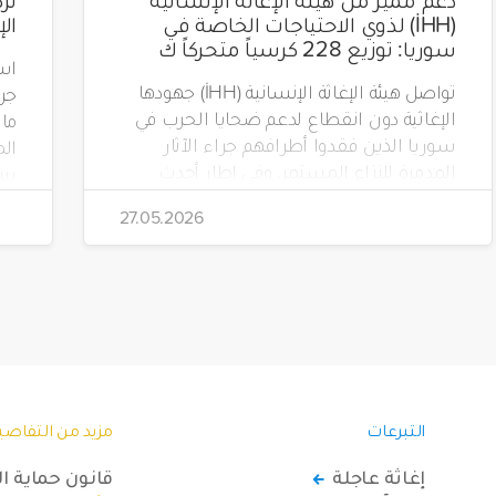
(İHH) لذوي الاحتياجات الخاصة في
ال
سوريا: توزيع 228 كرسياً متحركاً ك
است
تواصل هيئة الإغاثة الإنسانية (İHH) جهودها
الإغاثية دون انقطاع لدعم ضحايا الحرب في
سوريا الذين فقدوا أطرافهم جراء الآثار
الم
المدمرة للنزاع المستمر. وفي إطار أحدث
مشاريعها، قامت الهيئة بتوزيع 228 كرسياً
تضم
27.05.2026
متحركاً كهربائياً على أشخاص من ذوي
الاحتياجات الخاصة يعيشون في ظروف
قاسية بمناطق دمشق، وحلب، وحماة،
وحمص، وإدلب.
(Yeryüzü Çocukları).
التبرعات
مزيد من التفاصي
إغاثة عاجلة
قانون حماية ا