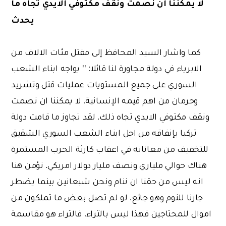
لا يمكننا ان نصمت ونقف مكتوفي الايدي تجاه ما
يحدث
كما واشار السيد المحافظ إلى مقتل مئات الالاف من
الابرياء في دولة مجاورة لنا قائلا: '' يواجه ابناء الشعب
السوري على جميع المستويات عمليات قتل وتشريد
وحرمان من اهم قيمه الإنسانية. لا يمكننا ان نصمت
ونقف مكتوفي الايدي تجاه ذلك. لقد تجاوز ما قامت دولة
تركيا بإنفاقه من اجل ابناء الشعب السوري الشقيق
للتخفيف من معاناته في اعقاب كارثة الحرب المستمرة
هناك حوالي ملياري ونصف مليار دولار امريكي. نؤمن هنا
انه ليس من حقنا ان ننام ونحن شبعانين بينما يضطر
جارنا للنوم وهو جائع. لو لم تصل بعض ما تملكون من
اموال للمحتاجين فهذا ليس بالثراء. فالثراء هو مقاسمة