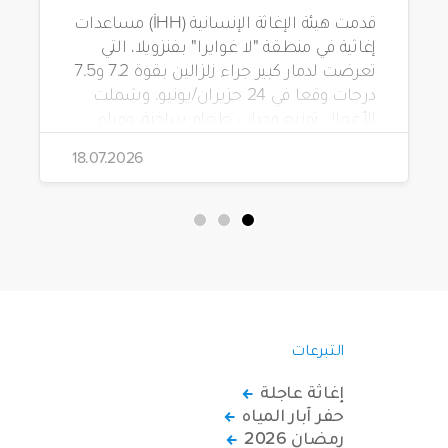
قدمت هيئة الإغاثة الإنسانية (İHH) مساعدات
إغاثية في منطقة "لا غوايرا" بفنزويلا، التي
تعرضت لدمار كبير جراء زلزالين بقوة 7.2 و7.5
درجات وقعا في 24 حزيران/يونيو. وشملت
الأعمال توزيع وجبات طعام ساخنة، ومياه
شرب، وطرود غذائية، وحقائب مستلزمات
18.07.2026
نظافة.
التبرعات
إغاثة عاجلة
حفر آبار المياه
رمضان 2026