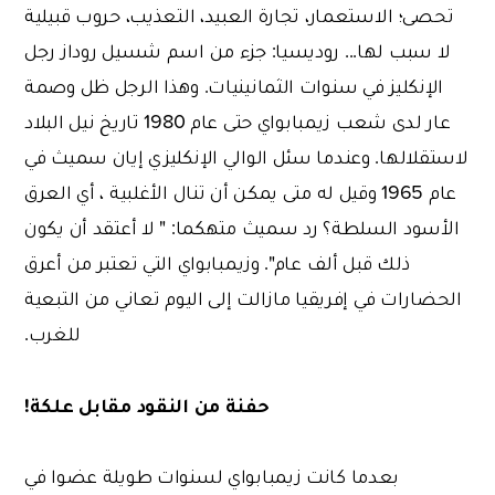
تحصى؛ الاستعمار، تجارة العبيد، التعذيب، حروب قبيلية
لا سبب لها... روديسيا: جزء من اسم شسيل روداز رجل
الإنكليز في سنوات الثمانينيات. وهذا الرجل ظل وصمة
عار لدى شعب زيمبابواي حتى عام 1980 تاريخ نيل البلاد
لاستقلالها. وعندما سئل الوالي الإنكليزي إيان سميث في
عام 1965 وقيل له متى يمكن أن تنال الأغلبية ، أي العرق
الأسود السلطة؟ رد سميث متهكما: " لا أعتقد أن يكون
ذلك قبل ألف عام". وزيمبابواي التي تعتبر من أعرق
الحضارات في إفريقيا مازالت إلى اليوم تعاني من التبعية
للغرب.
حفنة من النقود مقابل علكة!
بعدما كانت زيمبابواي لسنوات طويلة عضوا في