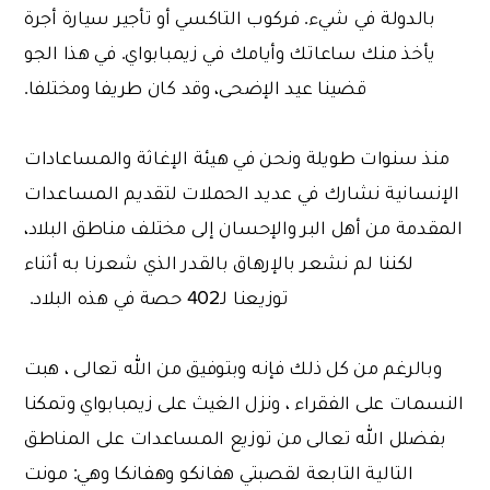
بالدولة في شيء. فركوب التاكسي أو تأجير سيارة أجرة
يأخذ منك ساعاتك وأيامك في زيمبابواي. في هذا الجو
قضينا عيد الإضحى، وقد كان طريفا ومختلفا.
منذ سنوات طويلة ونحن في هيئة الإغاثة والمساعادات
الإنسانية نشارك في عديد الحملات لتقديم المساعدات
المقدمة من أهل البر والإحسان إلى مختلف مناطق البلاد،
لكننا لم نشعر بالإرهاق بالقدر الذي شعرنا به أثناء
توزيعنا لـ402 حصة في هذه البلاد.
وبالرغم من كل ذلك فإنه وبتوفيق من الله تعالى ، هبت
النسمات على الفقراء ، ونزل الغيث على زيمبابواي وتمكنا
بفضلل الله تعالى من توزيع المساعدات على المناطق
التالية التابعة لقصبتي هفانكو وهفانكا وهي: مونت