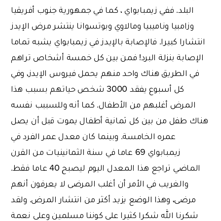
البلد. ففي زيمبابواي ، كما في جمهورية جنوب أفريقيا
وزامبيا وناميبيا ومالاوي وبوتسوانا ينتشر مرض الإيدز
انتشارا كبيرا. فالإصابة بالإيدز في زيمبابواي يشبه تماما
الإصابة بنزلة البرد! فمن بين كل خمسة أشخاص تراهم
في الطريق هناك واحد منهم يحمل فيروس الإيدز، وفي
كل أسبوع يفقد 3000 شخص حياتهم بسبب هذا
المرض أغلبهم من الأطفال. كما أنه وللسببب نفسه
هناك طفل من بين كل ثمانية أطفال يموت قبل أن يصل
عمره الخامسة. وبينما كان معدل عمر الفرد في
زيمبابواي 69 عاما في سنة الثمانينيات من القرن
الماضي تراجع هذا المعدل اليوم ليصبح 40 عاما فقط.
والغريب في الأمر أن أغلب المرضى لا يعرفون أنهم
مرضى، وهذا الوضع يزيد أكثر من انتشار المرض. ولقد
شكرنا الله شكرا كثيرا على كوننا مسلمين وعلى نعمة