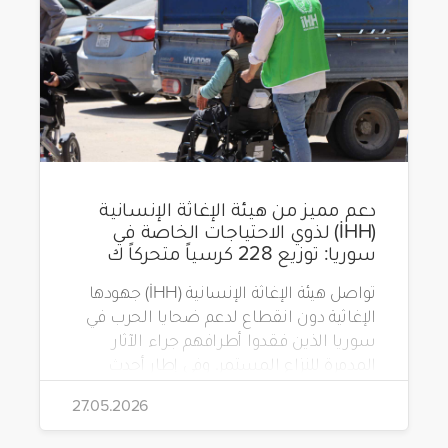
دعم مميز من هيئة الإغاثة الإنسانية
(İHH) لذوي الاحتياجات الخاصة في
سوريا: توزيع 228 كرسياً متحركاً ك
تواصل هيئة الإغاثة الإنسانية (İHH) جهودها
الإغاثية دون انقطاع لدعم ضحايا الحرب في
سوريا الذين فقدوا أطرافهم جراء الآثار
المدمرة للنزاع المستمر. وفي إطار أحدث
مشاريعها، قامت الهيئة بتوزيع 228 كرسياً
27.05.2026
متحركاً كهربائياً على أشخاص من ذوي
الاحتياجات الخاصة يعيشون في ظروف