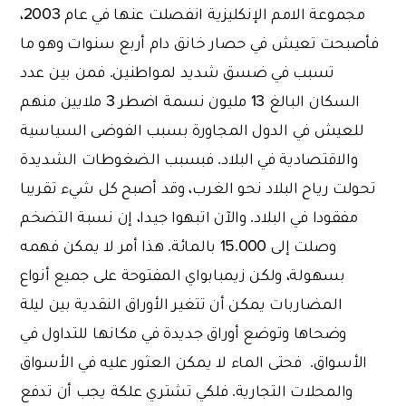
مجموعة الامم الإنكليزية انفصلت عنها في عام 2003،
فأصبحت تعيش في حصار خانق دام أربع سنوات وهو ما
تسبب في ضسق شديد لمواطنين. فمن بين عدد
السكان البالغ 13 مليون نسمة اضطر 3 ملايين منهم
للعيش في الدول المجاورة بسبب الفوضى السياسية
والاقتصادية في البلاد. فبسبب الضغوطات الشديدة
تحولت رياح البلاد نحو الغرب، وقد أصبح كل شيء تقريبا
مفقودا في البلاد. والآن اتبهوا جيدا، إن نسبة التضخم
وصلت إلى 15.000 بالمائة. هذا أمر لا يمكن فهمه
بسهولة، ولكن زيمبابواي المفتوحة على جميع أنواع
المضاربات يمكن أن تتغير الأوراق النقدية بين ليلة
وضحاها وتوضع أوراق جديدة في مكانها للتداول في
الأسواق. فحتى الماء لا يمكن العثور عليه في الأسواق
والمحلات التجارية. فلكي تشتري علكة يجب أن تدفع