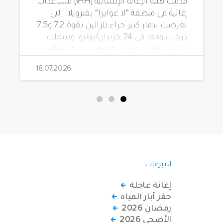
إغاثية في منطقة "لا غوايرا" بفنزويلا، التي
تعرضت لدمار كبير جراء زلزالين بقوة 7.2 و7.5
درجات وقعا في 24 حزيران/يونيو. وشملت
الأعمال توزيع وجبات طعام ساخنة، ومياه
شرب، وطرود غذائية، وحقائب مستلزمات
18.07.2026
نظافة.
التبرعات
إغاثة عاجلة
حفر آبار المياه
رمضان 2026
الأضحى 2026