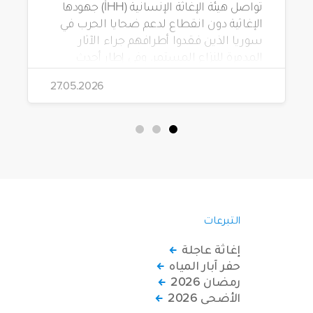
تواصل هيئة الإغاثة الإنسانية (İHH) جهودها
الإغاثية دون انقطاع لدعم ضحايا الحرب في
سوريا الذين فقدوا أطرافهم جراء الآثار
المدمرة للنزاع المستمر. وفي إطار أحدث
مشاريعها، قامت الهيئة بتوزيع 228 كرسياً
27.05.2026
متحركاً كهربائياً على أشخاص من ذوي
الاحتياجات الخاصة يعيشون في ظروف
قاسية بمناطق دمشق، وحلب، وحماة،
وحمص، وإدلب.
التبرعات
إغاثة عاجلة
حفر آبار المياه
رمضان 2026
الأضحى 2026