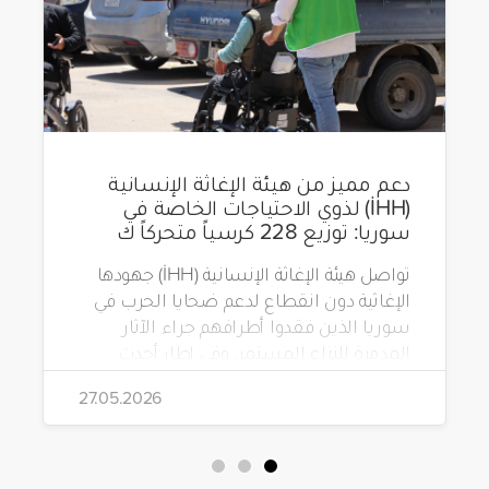
دعم مميز من هيئة الإغاثة الإنسانية
(İHH) لذوي الاحتياجات الخاصة في
سوريا: توزيع 228 كرسياً متحركاً ك
تواصل هيئة الإغاثة الإنسانية (İHH) جهودها
الإغاثية دون انقطاع لدعم ضحايا الحرب في
سوريا الذين فقدوا أطرافهم جراء الآثار
المدمرة للنزاع المستمر. وفي إطار أحدث
مشاريعها، قامت الهيئة بتوزيع 228 كرسياً
27.05.2026
متحركاً كهربائياً على أشخاص من ذوي
الاحتياجات الخاصة يعيشون في ظروف
قاسية بمناطق دمشق، وحلب، وحماة،
وحمص، وإدلب.