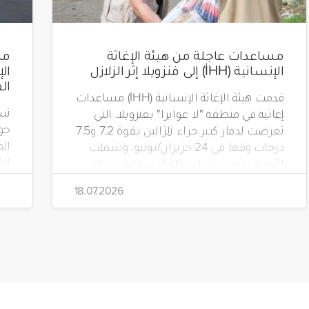
مساعدات عاجلة من هيئة الإغاثة
مس
الإنسانية (İHH) إلى فنزويلا إثر الزلازل
ال
قدمت هيئة الإغاثة الإنسانية (İHH) مساعدات
تسب
إغاثية في منطقة "لا غوايرا" بفنزويلا، التي
حو
تعرضت لدمار كبير جراء زلزالين بقوة 7.2 و7.5
ال
درجات وقعا في 24 حزيران/يونيو. وشملت
الأعمال توزيع وجبات طعام ساخنة، ومياه
بش
شرب، وطرود غذائية، وحقائب مستلزمات
18.07.2026
طار
نظافة.