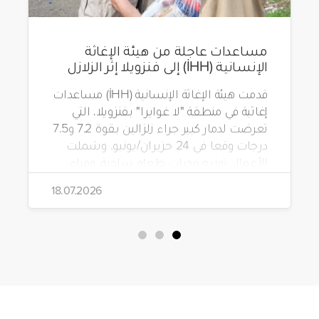
مساعدات عاجلة من هيئة الإغاثة
الإنسانية (İHH) إلى فنزويلا إثر الزلازل
قدمت هيئة الإغاثة الإنسانية (İHH) مساعدات
إغاثية في منطقة "لا غوايرا" بفنزويلا، التي
تعرضت لدمار كبير جراء زلزالين بقوة 7.2 و7.5
درجات وقعا في 24 حزيران/يونيو. وشملت
الأعمال توزيع وجبات طعام ساخنة، ومياه
شرب، وطرود غذائية، وحقائب مستلزمات
18.07.2026
نظافة.