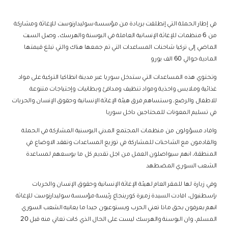
في إطار الحملة التي إنطلقت بريادة من مؤسسة سوليدارنوست للإغاثة ومشاركة
من 6 منظمات للإغاثة الإنسانية العاملة في البوسنة والهرسك، وصل السبت
الماضي إلى تركيا شاحنات المساعدات التي تم جمعها هناك والتي تبلغ قيمتها
المادية حوالي 60 الف يورو
وتحتوي هذه المساعدات التي ستدخل سوريا عبر مدينة انطاكيا التركية على مواد
غذائية وملابس واحذية ومواد تنظيف ومدافئ وبطانيات وإحتياجات متنوعة
للاطفال والرضع. وستساهم فرق هيئة الإغاثة الإنسانية وحقوق الإنسان والحريات
في تسليم المعونات للمحتاجين داخل سوريا
وافاد مسؤولون من منظمات المجتمع المدني البوسنية المشاركة في الحملة
والقادمون مع الشاحنات للمشاركة في توزيع المساعدات وتفقد الاوضاع في
المنطقة، انهم سيواصلون العمل من اجل تقديم كل ما بوسعهم لمساعدة
الشعب السوري المضطهد
وفي زيارة لها للمقر العام لهيئة الإغاثة الإنسانية وحقوق الإنسان والحريات
بإسطنبول، افادت السيدة زميرة كورينجاغ رئيسة مؤسسة سوليدارنوست للإغاثة
انهم يعرفون بحق ماذا تعني الحرب ويستوعبون جيدا ما يعانيه الشعب السوري
المسلم، وان البوسنة والهرسك ليست على الحال الذي كانت تعاني منه قبل 20