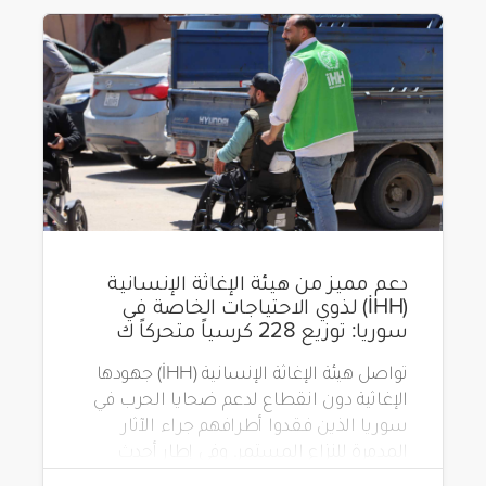
دعم مميز من هيئة الإغاثة الإنسانية
(İHH) لذوي الاحتياجات الخاصة في
سوريا: توزيع 228 كرسياً متحركاً ك
تواصل هيئة الإغاثة الإنسانية (İHH) جهودها
الإغاثية دون انقطاع لدعم ضحايا الحرب في
سوريا الذين فقدوا أطرافهم جراء الآثار
المدمرة للنزاع المستمر. وفي إطار أحدث
مشاريعها، قامت الهيئة بتوزيع 228 كرسياً