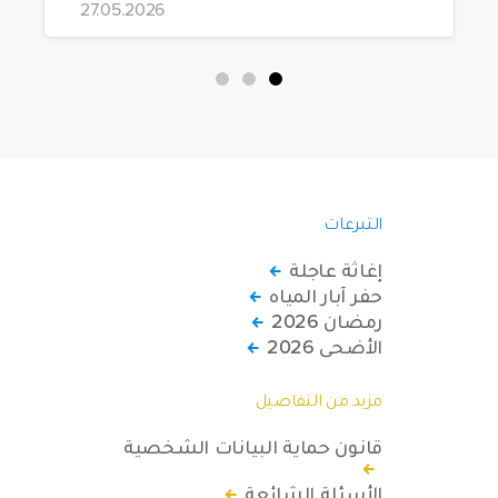
27.05.2026
متحركاً كهربائياً على أشخاص من ذوي
الاحتياجات الخاصة يعيشون في ظروف
قاسية بمناطق دمشق، وحلب، وحماة،
وحمص، وإدلب.
التبرعات
إغاثة عاجلة
حفر آبار المياه
رمضان 2026
الأضحى 2026
مزيد من التفاصيل
قانون حماية البيانات الشخصية
الأسئلة الشائعة