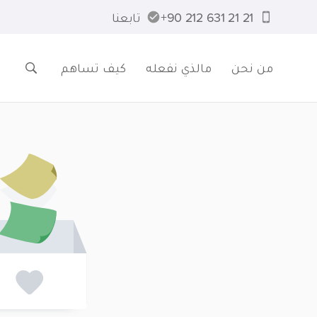
21 21 631 212 90+
تابعنا
من نحن
مالذي نفعله
كيف تساهم