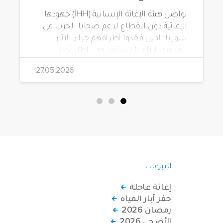
تواصل هيئة الإغاثة الإنسانية (İHH) جهودها
الإغاثية دون انقطاع لدعم ضحايا الحرب في
سوريا الذين فقدوا أطرافهم جراء الآثار
المدمرة للنزاع المستمر. وفي إطار أحدث
مشاريعها، قامت الهيئة بتوزيع 228 كرسياً
27.05.2026
متحركاً كهربائياً على أشخاص من ذوي
الاحتياجات الخاصة يعيشون في ظروف
قاسية بمناطق دمشق، وحلب، وحماة،
وحمص، وإدلب.
التبرعات
إغاثة عاجلة
حفر آبار المياه
رمضان 2026
الأضحى 2026