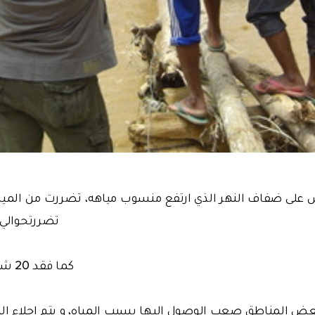
ش على ضفاف النهر الذي ارتفع منسوب مياهه، تضررت من المياه
تضررتحوالي 1000 بيت في 15 قرية
كما فقد 20 شخص حياتهم، و فقد 8.
عض المناطق صعب الوصول إليها بسبب المياه، و يتم إجلاء ال