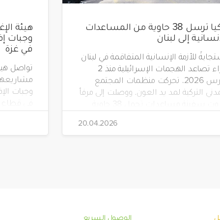
تركيا ترسل 38 حاوية من المساعدات
إنسانية إلى لبنان
في غزة
جابةً للأزمة الإنسانية المتفاقمة في لبنان
جراء تصاعد الهجمات الإسرائيلية منذ 2
مشاريعها 
مارس 2026، تحركت منظمات المجتمع
دني التركية لمد يد العون. ووصلت إلى مرفأ
في قطاع غ
بيروت سفينة مساعدات تحمل 38 حاوية
 مواد إغاثية عاجلة، بتنظيم من جمعية
20.04.2026
"صدقة طاشي" (Sadakataşı) وبالتعاون مع
هيئة الإغاثة الإنسانية (İHH)، ووقف الأيتام
(Yetim Vakfı)، وجمعية أطفال الأرض
ل
الوصول السريع