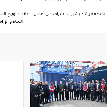
وم منسق IHH في المنطقة رشاد بشير، بالإشراف على أعمال الإغاثة، و توزي
الأيتام و الإر