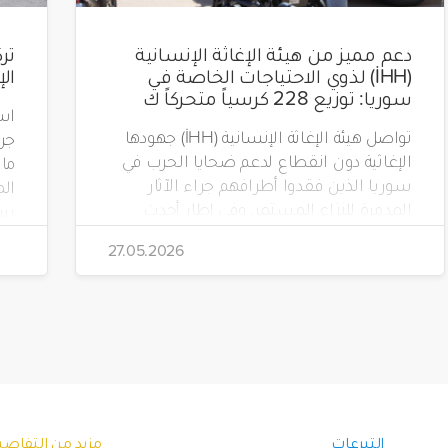
دعم مميز من هيئة الإغاثة الإنسانية
(İHH) لذوي الاحتياجات الخاصة في
ال
سوريا: توزيع 228 كرسياً متحركاً ك
است
تواصل هيئة الإغاثة الإنسانية (İHH) جهودها
الإغاثية دون انقطاع لدعم ضحايا الحرب في
سوريا الذين فقدوا أطرافهم جراء الآثار
الم
المدمرة للنزاع المستمر. وفي إطار أحدث
مشاريعها، قامت الهيئة بتوزيع 228 كرسياً
تضم
27.05.2026
متحركاً كهربائياً على أشخاص من ذوي
الاحتياجات الخاصة يعيشون في ظروف
قاسية بمناطق دمشق، وحلب، وحماة،
وحمص، وإدلب.
(Yeryüzü Çocukları).
التبرعات
مزيد من التفاصي