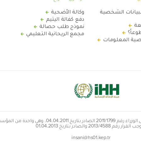
لبيانات الشخصية
وكالة الأضحية
دفع كفالة اليتيم
عة
نموذج طلب حصالة
عاً؟
مجمع الريحانية التعليمي
ة المعلومات
هيئتنا معفاة من الضرائب بقرار مجلس الوزراء رقم 9
قرار رقم 2013/4588 والصادر بتاريخ 01.04.2013
insani@hs01.kep.tr