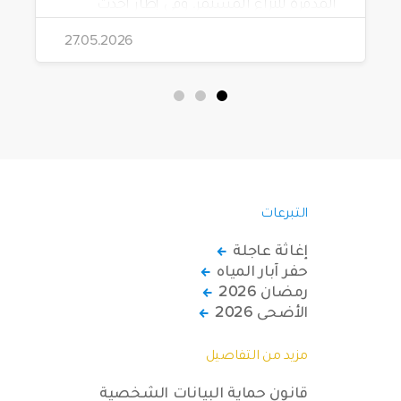
المدمرة للنزاع المستمر. وفي إطار أحدث
مشاريعها، قامت الهيئة بتوزيع 228 كرسياً
27.05.2026
متحركاً كهربائياً على أشخاص من ذوي
الاحتياجات الخاصة يعيشون في ظروف
قاسية بمناطق دمشق، وحلب، وحماة،
وحمص، وإدلب.
التبرعات
إغاثة عاجلة
حفر آبار المياه
رمضان 2026
الأضحى 2026
مزيد من التفاصيل
قانون حماية البيانات الشخصية