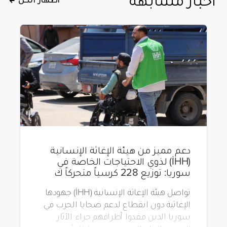
دعم مميز من هيئة الإغاثة الإنسانية
(İHH) لذوي الاحتياجات الخاصة في
سوريا: توزيع 228 كرسياً متحركاً ك
تواصل هيئة الإغاثة الإنسانية (İHH) جهودها
الإغاثية دون انقطاع لدعم ضحايا الحرب في
سوريا الذين فقدوا أطرافهم جراء الآثار