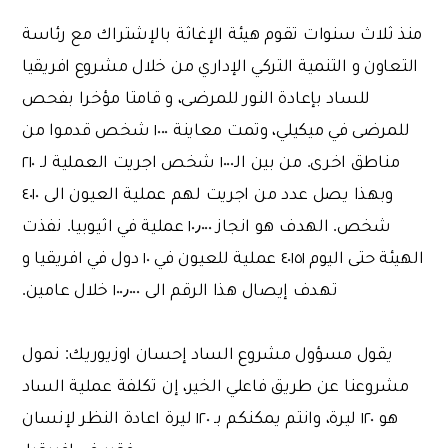
منذ ثلاث سنوات تقوم هيئة الإغاثة بالإشتراك مع رئاسة
التعاون و التنمية التركي الإداري من خلال مشروع افريقيا
للساد بإعادة النور للمرضى، و قامتا مؤخرا بفحص
للمرضى في ميكيلي، وتمت معاينة ١٠٠٠ شخص قدموا من
مناطق اخرى. من بين الـ١٠٠٠ شخص اجريت العملية لـ ٢١٠
وبهذا يصل عدد من اجريت لهم عملية العيون الى ٤٠١٠
شخص. الهدف هو انجاز ١٠٫٠٠٠ عملية في اثيوبيا. نفذت
الهيئة حتى اليوم ٤٠١٥١ عملية للعيون في ١٠ دول في افريقيا و
تهدف إيصال هذا الرقم الى ١٠٠٫٠٠٠ خلال عامين.
يقول مسؤول مشروع الساد إحسان اوزيوريك: نمول
مشروعنا عن طريق فاعلي الخير، إن تكلفة عملية الساد
هو ١٢٠ ليرة، وانتم يمكنكم بـ ١٢٠ ليرة اعادة النظر لإنسان