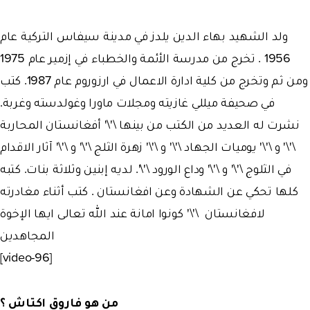
ولد الشهيد بهاء الدين يلدز في مدينة سيفاس التركية عام
1956 . تخرج من مدرسة الأئمة والخطباء في إزمير عام 1975
ومن ثم وتخرج من كلية ادارة الاعمال في ارزوروم عام 1987. كتب
في صحيفة ميللي غازيته ومجلات ماورا وغولدسته وغربة.
نشرت له العديد من الكتب من بينها \'\' أفغانستان المحاربة
\'\' و \'\' يوميات الجهاد \'\' و \'\' زهرة الثلج \'\' و \'\' آثار الاقدام
في الثلوج \'\' و \'\' وداع الورود \'\'. لديه إبنين وثلاثة بنات. كتبه
كلها تحكي عن الشهادة وعن افغانستان . كتب أثناء مغادرته
لافغانستان \'\' كونوا امانة عند الله تعالى ايها الإخوة
المجاهدين
[video-96]
من هو فاروق اكتاش ؟