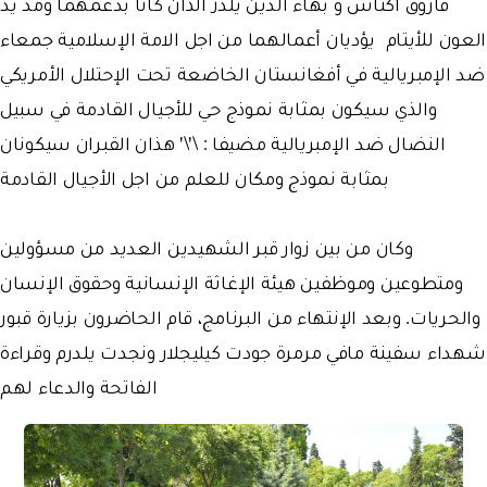
فاروق أكتاش و بهاء الدين يلدز الذان كانا بدعمهما ومد يد
العون للأيتام يؤديان أعمالهما من اجل الامة الإسلامية جمعاء
ضد الإمبريالية في أفغانستان الخاضعة تحت الإحتلال الأمريكي
والذي سيكون بمثابة نموذج حي للأجيال القادمة في سبيل
النضال ضد الإمبريالية مضيفا : \'\' هذان القبران سيكونان
بمثابة نموذج ومكان للعلم من اجل الأجيال القادمة
وكان من بين زوار قبر الشهيدين العديد من مسؤولين
ومتطوعين وموظفين هيئة الإغاثة الإنسانية وحقوق الإنسان
والحريات. وبعد الإنتهاء من البرنامج، قام الحاضرون بزيارة قبور
شهداء سفينة مافي مرمرة جودت كيليجلار ونجدت يلدرم وقراءة
الفاتحة والدعاء لهم