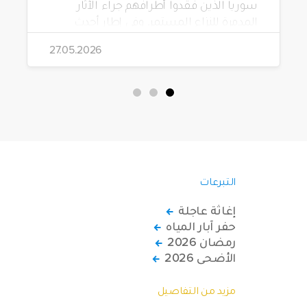
سوريا الذين فقدوا أطرافهم جراء الآثار
المدمرة للنزاع المستمر. وفي إطار أحدث
مشاريعها، قامت الهيئة بتوزيع 228 كرسياً
27.05.2026
متحركاً كهربائياً على أشخاص من ذوي
الاحتياجات الخاصة يعيشون في ظروف
قاسية بمناطق دمشق، وحلب، وحماة،
وحمص، وإدلب.
التبرعات
إغاثة عاجلة
حفر آبار المياه
رمضان 2026
الأضحى 2026
مزيد من التفاصيل