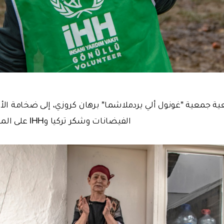
 جمعية "غونول ألي يردملاشما" برهان كروزي، إلى ضخامة الأضر
الفيضانات وشكر تركيا وIHH على المساعدات التي أرسلتها.