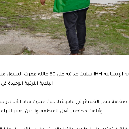
وزعت هيئة الإغاثة الإنسانية IHH سلات غذائية على 
البلدية التركية الوحيدة في
ن ضخامة حجم الخسائر في ماموشا، حيث غمرت مياه الأمطار جمي
وأتلفت محاصيل أهل المنطقة، والذين تعتبر الزراع
ائية تحتوي على الطحين والأرز والسكر والزيت للأسر ضحايا ا