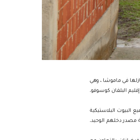
80 عائلة غمرت السيول منازلها في ماموشا ، وهي
 إقليم البلقان كوسوفو.
ع البيوت البلاستيكية
ة مصدر دخلهم الوحيد.
لفيضانات بالتعاون مع