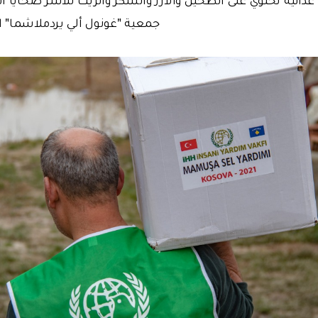
جمعية "غونول ألي يردملاشما" 