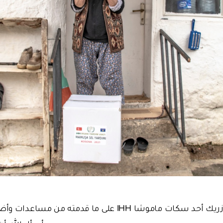
وبدورها شكر حجي مازريك أحد سكات ماموشا IHH على ما قدمت