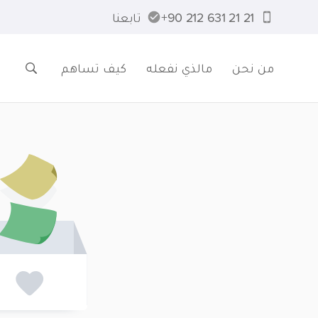
21 21 631 212 90+
تابعنا
من نحن
مالذي نفعله
كيف تساهم