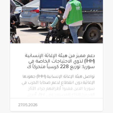
دعم مميز من هيئة الإغاثة الإنسانية
(İHH) لذوي الاحتياجات الخاصة في
سوريا: توزيع 228 كرسياً متحركاً ك
تواصل هيئة الإغاثة الإنسانية (İHH) جهودها
الإغاثية دون انقطاع لدعم ضحايا الحرب في
سوريا الذين فقدوا أطرافهم جراء الآثار
المدمرة للنزاع المستمر. وفي إطار أحدث
مشاريعها، قامت الهيئة بتوزيع 228 كرسياً
27.05.2026
متحركاً كهربائياً على أشخاص من ذوي
الاحتياجات الخاصة يعيشون في ظروف