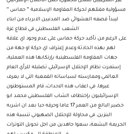
مسؤولية مقتلهم لحركة المقاومة الإسلامية '' حماس ''
ليبدأ قصفه العشوائي ضد المدنيين الابرياء من ابناء
الشعب الفلسطيني في قطاع غزة
على الرغم من تأكيد حركة حماس على عدم وجود اي علاقة
لهم بهذه الحادثة وعدم إعتراف اي حركة او جهة من
جهات المقاومة الفلسطينية بإرتكابها هذه العملية،
إستمرت نظام الإحتلال الإسرائيلي تضليله للرأي العام
العالمي وممارسته لسياساته القمعية التي لا يعرف
غيرها. في اعقاب هذه الاحداث، قام المستوطنون
الإسرائيليون بإختطاف الشاب الفلسطيني محمد ابو
خضير البالغ من العمر 17 عاما وحرقه حيا بعد ان اشربه
البنزين. في محاولة للإحتلال الصهيوني تنسية هذه
الجريمة البشعة، سعوا جاهدين من اجل تحويل التوترات
في المنطقة إلى مكسب لهم