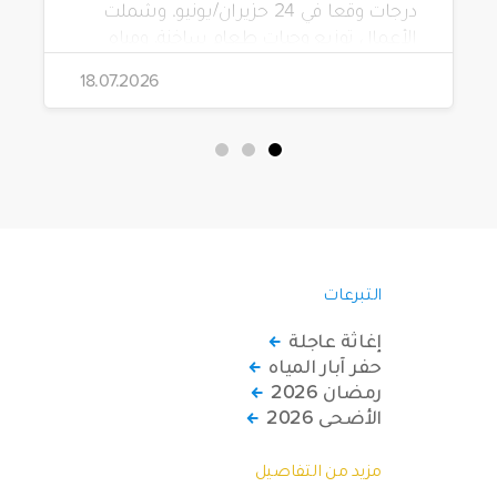
درجات وقعا في 24 حزيران/يونيو. وشملت
الأعمال توزيع وجبات طعام ساخنة، ومياه
شرب، وطرود غذائية، وحقائب مستلزمات
18.07.2026
نظافة.
التبرعات
إغاثة عاجلة
حفر آبار المياه
رمضان 2026
الأضحى 2026
مزيد من التفاصيل