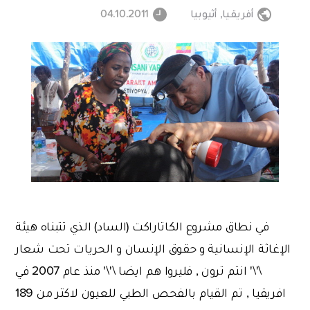
أفريقيا
,
أثيوبيا
04.10.2011
في نطاق مشروع الكاتاراكت (الساد) الذي تتبناه هيئة
الإغاثة الإنسانية و حقوق الإنسان و الحريات تحت شعار
\'\' انتم ترون , فليروا هم ايضا \'\' منذ عام 2007 في
افريقيا , تم القيام بالفحص الطبي للعيون لاكثر من 189