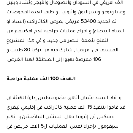
الف افريقي في السودان والصومال والنيجر وتشاد وبنين
وغانا وتوغو وسيراليون واثيوبيا . و طبقا لهذه الفحوصات
تم تحديد 53400 مريض بمرض الكاتاراكت (الساد او
المياه البيضاء) و اجراء عمليات جراحية لهم امكنتهم من
التمتع بنعمة البصر من جديد. و في هذا المشروع
المستمر في افريقيا , شارك فيه من تركيا 80 طبيب و
106 ممرضة ذهبوا إلى المنطقة لهذا الغرض.
الهدف 100 الف عملية جراحية
و افاد السيد عثمان أتالاي عضو مجلس إدارة الهيئة ان
قد قاموا بتنفيذ 15 الف عملية كاتاراكت في إقليمي تيغري
و ميكيلي في إثيوبيا خلال السنتين الماضيتين و انهم
سيقومون بإجراء نفس العمليات ل5 الاف مريض في