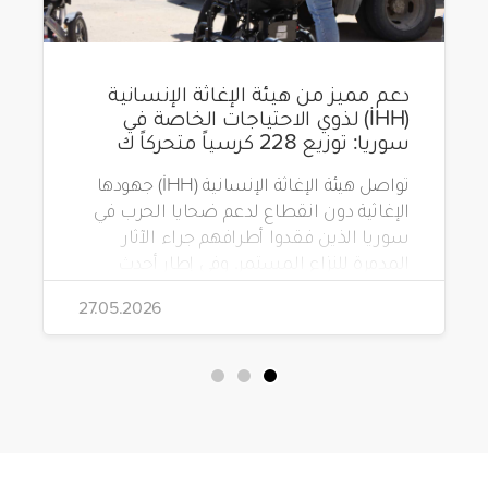
دعم مميز من هيئة الإغاثة الإنسانية
(İHH) لذوي الاحتياجات الخاصة في
سوريا: توزيع 228 كرسياً متحركاً ك
تواصل هيئة الإغاثة الإنسانية (İHH) جهودها
الإغاثية دون انقطاع لدعم ضحايا الحرب في
سوريا الذين فقدوا أطرافهم جراء الآثار
المدمرة للنزاع المستمر. وفي إطار أحدث
مشاريعها، قامت الهيئة بتوزيع 228 كرسياً
27.05.2026
متحركاً كهربائياً على أشخاص من ذوي
الاحتياجات الخاصة يعيشون في ظروف
قاسية بمناطق دمشق، وحلب، وحماة،
وحمص، وإدلب.