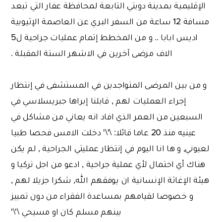
الإقليمية بمدينة دوبتي التابعة لمحافظة عفار التي تبعد
مسافة 12 ساعة من السفر البري عن العاصمة الإثيوبية
اديس ابابا .. و من المخطط إتمام عمليات جراحية ل5
الاف مرضى آخرين في الاشهر الستة المقبلة .
و من بين المرضى المتواجدين في المستشفى في إنتظار
إجراء العمليات لهم , قابلنا إبراها جبريسلاسي في
السبعين من العمر الذي افاد انه يعاني من مشاكل في
عينيه منذ 20 عاما قائلا: \'\' دخلت الامس فحصا طبيا
لعيوني, و ها انا اليوم في إنتظار عمليتي الجراحية , لم يكن
هناك أي احتمال لأي عملية جراحية , ادعو من اجل تركيا و
هيئة الإغاثة الإنسانية ان يوفقهم الله, شكرا جزيلا لهم ,
و خصوصا لقيامهم بمساعدة الفقراء من دون تمييز
بينهم مسلم كان او مسيحي \'\'