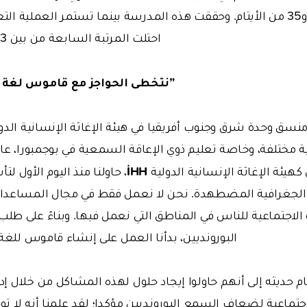
الإعاقة السمعية و35 من الأيتام. وحققت هذه المدرسة بينما تستمر العملية ا
احتلت المرتبة السابعة من بين 123 مدرسة في بوروندي.
”نتخطى الحواجز مع قاموس لغة ا
منسق وحدة شرق وجنوب أفريقيا في هيئة الإغاثة الإنسانية الدو
ة مختلفة، وخاصة تعليم ذوي الإعاقة السمعية في بوجمبورا، عا
İHH
، حاولنا منذ اليوم الأول ل
الجغرافية المضطهدة. نحن لا نعمل فقط في مجال المساعدات
ة الاجتماعية للناس في المناطق التي نعمل فيها. وبناءً على ط
البورونديين، بدأنا العمل على إنشاء قاموس للغة 
م حديثه إلى أنهم حاولوا إيجاد حلول لهذه المشاكل من خلال إ
لاجتماعية لضعاف السمع البورونديين مؤكدا؛ لقد علمنا أنه لا ت