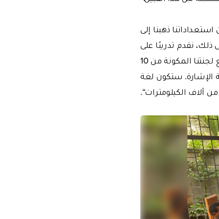
استعداداتنا ذهبنا إلى
معجم يضم 850 كلمة. بالإضافة إلى ذلك، نقدم تدريبًا على
كيفية قراءة القرآن بلغة الإشارة في مركز اقرأ للتدريب. ونجتمع مرتين في الأسبوع مع لجنتنا المكونة من 10
ة الإشارة. ستكون لغة
 من آلاف الكيلومترات“.