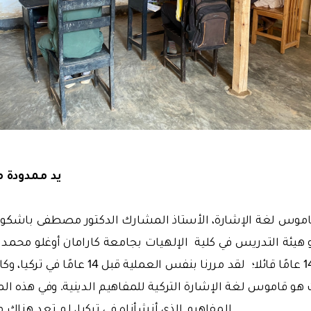
يد ممدودة م
س لغة الإشارة، الأستاذ المشارك الدكتور مصطفى باشكونا
يئة التدريس في كلية الإلهيات بجامعة كارامان أوغلو محمد 
العمل في تركيا قبل 14 عامًا قائلا؛ لقد مررنا ب
 هو قاموس لغة الإشارة التركية للمفاهيم الدينية. وفي هذه 
المفاهيم الذي أنشأناه في تركيا، لم تعد هناك 