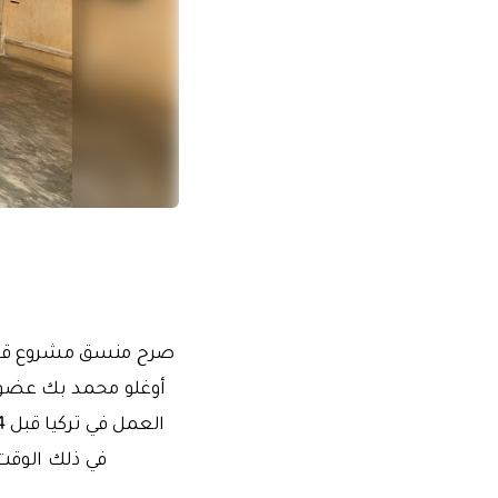
صرح منسق مشروع قامو
أوغلو محمد بك عضو ه
في ذلك الوقت