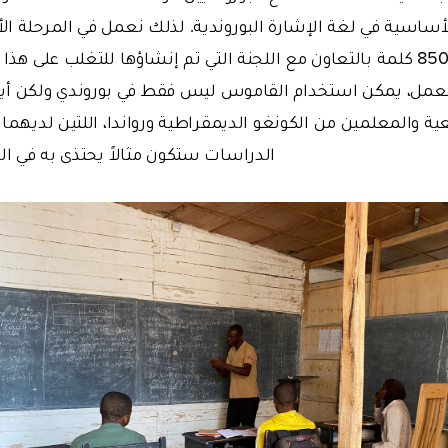
لأساسية في لغة الإشارة البوروندية. لذلك نعمل في المرحلة ال
للغة الإشارة يضم 850 كلمة بالتعاون مع اللجنة التي تم إنشاؤها للتغلب عل
 العمل، يمكن استخدام القاموس ليس فقط في بوروندي ولكن أ
ية والمعلمين من الكونغو الديمقراطية ورواندا، اللتين لديهما 
الدراسات ستكون مثالاً يحتذى به في البل