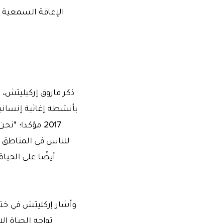
ذكر فاروق إركيليتش، 
بأنشطة إغاثية إنساني
2017 مؤكدا؛ "نحن كهيئة الإغاثة الإنسانية الدولية
للناس في المناطق 
أيضًا على الحيا
وأشار إركليتش في ختا
تواجه الحياة ا