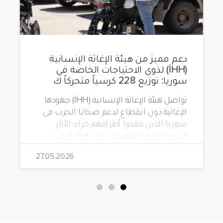
دعم مميز من هيئة الإغاثة الإنسانية
(İHH) لذوي الاحتياجات الخاصة في
سوريا: توزيع 228 كرسياً متحركاً ك
تواصل هيئة الإغاثة الإنسانية (İHH) جهودها
الإغاثية دون انقطاع لدعم ضحايا الحرب في
سوريا الذين فقدوا أطرافهم جراء الآثار
المدمرة للنزاع المستمر. وفي إطار أحدث
مشاريعها، قامت الهيئة بتوزيع 228 كرسياً
27.05.2026
متحركاً كهربائياً على أشخاص من ذوي
الاحتياجات الخاصة يعيشون في ظروف
قاسية بمناطق دمشق، وحلب، وحماة،
وحمص، وإدلب.