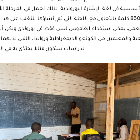
لأساسية في لغة الإشارة البوروندية. لذلك نعمل في المرحلة ال
للغة الإشارة يضم 850 كلمة بالتعاون مع اللجنة التي تم إنشاؤها للتغلب عل
 العمل، يمكن استخدام القاموس ليس فقط في بوروندي ولكن أ
ية والمعلمين من الكونغو الديمقراطية ورواندا، اللتين لديهما 
الدراسات ستكون مثالاً يحتذى به في البل