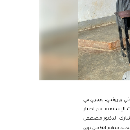
.
ي بوروندي
ويجري في
في ذلك المصطلحات الإسلامية. يتم اختيار
 قيادة الأستاذ المشارك الدكتور مصطفى
يتلقى 78 طالبًا التعليم في مدرسة داخلية مخصصة لذوي الإعاقة السمعية، منهم 63 من ذوي