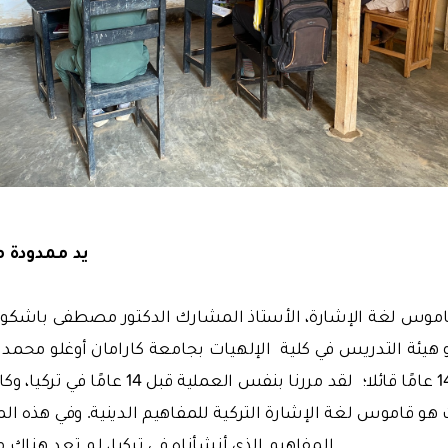
يد ممدودة م
س لغة الإشارة، الأستاذ المشارك الدكتور مصطفى باشكونا
يئة التدريس في كلية الإلهيات بجامعة كارامان أوغلو محمد 
العمل في تركيا قبل 14 عامًا قائلا؛ لقد مررنا ب
 هو قاموس لغة الإشارة التركية للمفاهيم الدينية. وفي هذه 
المفاهيم الذي أنشأناه في تركيا، لم تعد هناك 