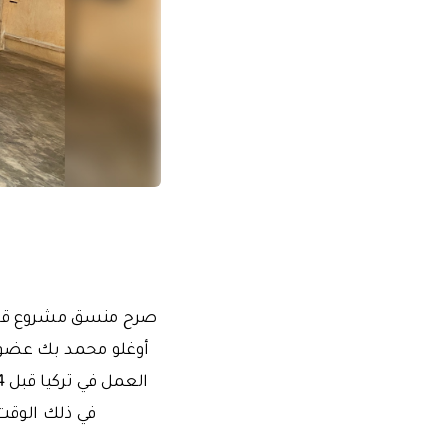
صرح منسق مشروع قامو
أوغلو محمد بك عضو ه
في ذلك الوقت