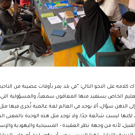
كلامه على النحو التالي: ”في بلد يمر بأوقات عصيبة من الناحية 
عليم الخاص يستفيد منها المعاقون سمعياً، والمسؤولية التي 
إلى الذهن سؤال، ألا يوجد في العالم لغة عالمية تُجرى فيها م
كنها ليست شائعة جدًا. ولا توجد مثل هذه الوحدة بالمعنى الدي
قبيل، لأنه من وجهة نظر العقيدة - المسيحية واليهودية والإسل
الدينية بالتبادل. لهذا السبب، يجب أن يكون لدى أصحاب الديانا