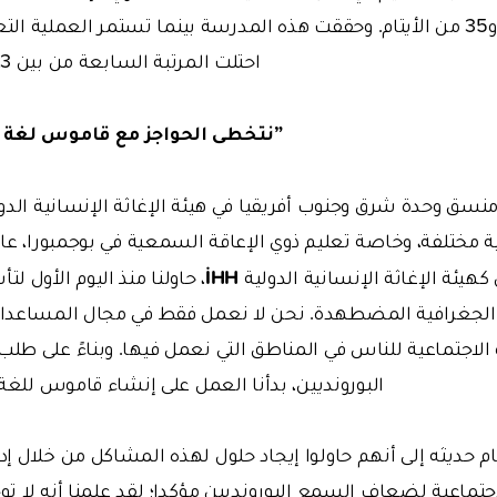
الإعاقة السمعية و35 من الأيتام. وحققت هذه المدرسة بينما تستمر العملية ا
احتلت المرتبة السابعة من بين 123 مدرسة في بوروندي.
”نتخطى الحواجز مع قاموس لغة ا
منسق وحدة شرق وجنوب أفريقيا في هيئة الإغاثة الإنسانية الدو
ة مختلفة، وخاصة تعليم ذوي الإعاقة السمعية في بوجمبورا، عا
İHH
، حاولنا منذ اليوم الأول ل
الجغرافية المضطهدة. نحن لا نعمل فقط في مجال المساعدات
ة الاجتماعية للناس في المناطق التي نعمل فيها. وبناءً على ط
البورونديين، بدأنا العمل على إنشاء قاموس للغة 
م حديثه إلى أنهم حاولوا إيجاد حلول لهذه المشاكل من خلال إ
لاجتماعية لضعاف السمع البورونديين مؤكدا؛ لقد علمنا أنه لا ت