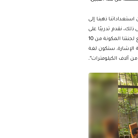
استعداداتنا ذهبنا إلى
معجم يضم 850 كلمة. بالإضافة إلى ذلك، نقدم تدريبًا على
كيفية قراءة القرآن بلغة الإشارة في مركز اقرأ للتدريب. ونجتمع مرتين في الأسبوع مع لجنتنا المكونة من 10
ة الإشارة. ستكون لغة
 من آلاف الكيلومترات“.