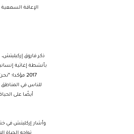
ذكر فاروق إركيليتش، 
بأنشطة إغاثية إنساني
2017 مؤكدا؛ "نحن كهيئة الإغاثة الإنسانية الدولية
للناس في المناطق 
أيضًا على الحيا
وأشار إركليتش في ختا
تواجه الحياة ا