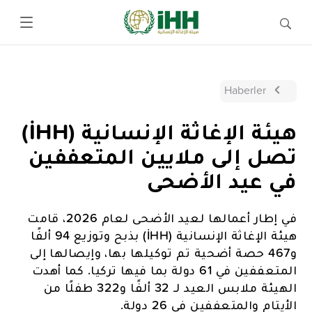
Haberler
هيئة الإغاثة الإنسانية (İHH)
تصل إلى ملايين المتعففين
في عيد الأضحى
في إطار أعمالها لعيد الأضحى لعام 2026، قامت
هيئة الإغاثة الإنسانية (İHH) بذبح وتوزيع 94 ألفًا
و467 حصة أضحية تم توكيلها بها، وإيصالها إلى
المتعففين في 61 دولة بما فيها تركيا. كما أهدت
الهيئة ملابس العيد لـ 32 ألفًا و322 طفلًا من
الأيتام والمتعففين في 26 دولة.