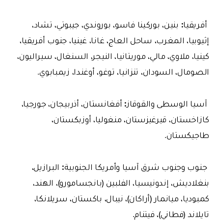
:
أفريقيا
بنين، بوركينا فاسو، بوروندي، جيبوتي، تشاد،
إثيوبيا، المغرب، ساحل العاج، غانا، غينيا، جنوب أفريقيا،
كينيا، ملاوي، مالي، موريتانيا، النيجر، السنغال، سيراليون،
الصومال، السودان، تنزانيا، توغو، أوغندا، زيمبابوي.
:
آسيا
الوسطى
والقوقاز
أفغانستان، أذربيجان، جورجيا،
كازاخستان، قيرغيزستان، منغوليا، أوزبكستان،
طاجيكستان.
:
جنوب
وجنوب
شرق
آسيا
وأمريكا
الجنوبية
البرازيل،
بنغلاديش، إندونيسيا، الفلبين (بانجسامورو)، الهند،
كمبوديا، ميانمار (أراكان)، نيبال، باكستان، سريلانكا،
تايلاند (فطاني)، فيتنام.