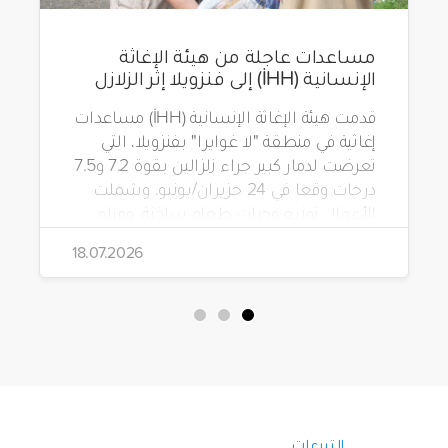
مساعدات عاجلة من هيئة الإغاثة
الإنسانية (İHH) إلى فنزويلا إثر الزلازل
قدمت هيئة الإغاثة الإنسانية (İHH) مساعدات
إغاثية في منطقة "لا غوايرا" بفنزويلا، التي
تعرضت لدمار كبير جراء زلزالين بقوة 7.2 و7.5
درجات وقعا في 24 حزيران/يونيو. وشملت
الأعمال توزيع وجبات طعام ساخنة، ومياه
شرب، وطرود غذائية، وحقائب مستلزمات
18.07.2026
نظافة.
التبرعات