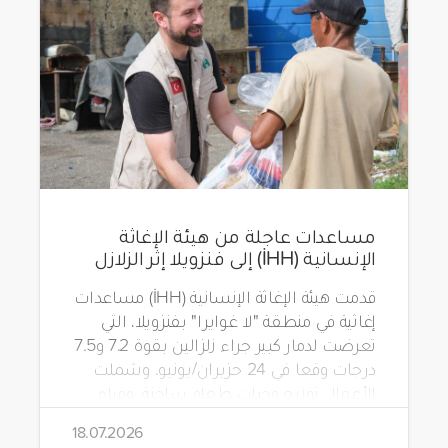
مساعدات عاجلة من هيئة الإغاثة
الإنسانية (İHH) إلى فنزويلا إثر الزلازل
قدمت هيئة الإغاثة الإنسانية (İHH) مساعدات
إغاثية في منطقة "لا غوايرا" بفنزويلا، التي
تعرضت لدمار كبير جراء زلزالين بقوة 7.2 و7.5
درجات وقعا في 24 حزيران/يونيو. وشملت
الأعمال توزيع وجبات طعام ساخنة، ومياه
شرب، وطرود غذائية، وحقائب مستلزمات
18.07.2026
نظافة.