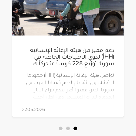
دعم مميز من هيئة الإغاثة الإنسانية
(İHH) لذوي الاحتياجات الخاصة في
سوريا: توزيع 228 كرسياً متحركاً ك
تواصل هيئة الإغاثة الإنسانية (İHH) جهودها
الإغاثية دون انقطاع لدعم ضحايا الحرب في
سوريا الذين فقدوا أطرافهم جراء الآثار
المدمرة للنزاع المستمر. وفي إطار أحدث
مشاريعها، قامت الهيئة بتوزيع 228 كرسياً
27.05.2026
متحركاً كهربائياً على أشخاص من ذوي
الاحتياجات الخاصة يعيشون في ظروف
قاسية بمناطق دمشق، وحلب، وحماة،
وحمص، وإدلب.