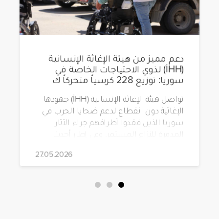
دعم مميز من هيئة الإغاثة الإنسانية
(İHH) لذوي الاحتياجات الخاصة في
سوريا: توزيع 228 كرسياً متحركاً ك
تواصل هيئة الإغاثة الإنسانية (İHH) جهودها
الإغاثية دون انقطاع لدعم ضحايا الحرب في
سوريا الذين فقدوا أطرافهم جراء الآثار
المدمرة للنزاع المستمر. وفي إطار أحدث
مشاريعها، قامت الهيئة بتوزيع 228 كرسياً
27.05.2026
متحركاً كهربائياً على أشخاص من ذوي
الاحتياجات الخاصة يعيشون في ظروف
قاسية بمناطق دمشق، وحلب، وحماة،
وحمص، وإدلب.