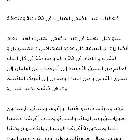
فعاليات عيد الاضحى المبارك في 93 دولة ومنطقة
ستواصل الهيئة في عيد الاضحى المبارك لهذا العام
أيضا زرع الإبتسامة على وجوه المحتاجين و المشردين و
الفقراء و الايتام في 93 دولة و منطقة في كل انحاء
العالم من الشرق الأوسط إلى أفريقيا و من البلقان إلى
الشرق الأقصى و من آسيا الوسطى إلى أمريكا اللاتينية.
وها هي قائمة بهذه البلدان:
تركيا وبوركينا فاسو وتشاد وإثيوبيا وجيبوتي وزيمبابوي
وموزامبيق وسوازيلاند وليسوتو وجنوب أفريقيا وغامبيا
وغانا وجمهورية أفريقيا الوسطى والكاميرون وكينيا
وملاوي ومالي وموريتانيا ورواندا وبوروندي وسيراليون