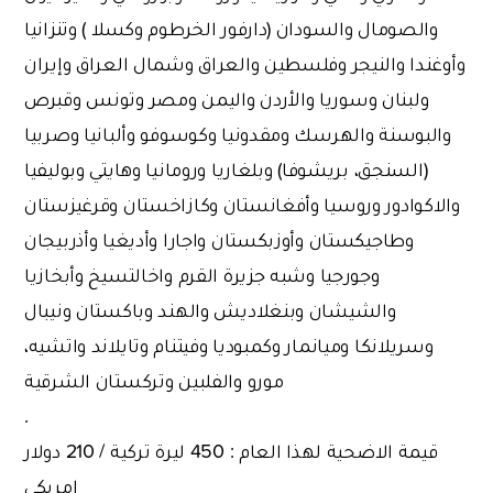
والصومال والسودان (دارفور الخرطوم وكسلا ) وتنزانيا
وأوغندا والنيجر وفلسطين والعراق وشمال العراق وإيران
ولبنان وسوريا والأردن واليمن ومصر وتونس وقبرص
والبوسنة والهرسك ومقدونيا وكوسوفو وألبانيا وصربيا
(السنجق، بريشوفا) وبلغاريا ورومانيا وهايتي وبوليفيا
والاكوادور وروسيا وأفغانستان وكازاخستان وقرغيزستان
وطاجيكستان وأوزبكستان واجارا وأديغيا وأذربيجان
وجورجيا وشبه جزيرة القرم واخالتسيخ وأبخازيا
والشيشان وبنغلاديش والهند وباكستان ونيبال
وسريلانكا وميانمار وكمبوديا وفيتنام وتايلاند واتشيه،
مورو والفلبين وتركستان الشرقية
.
قيمة الاضحية لهذا العام : 450 ليرة تركية / 210 دولار
امريكي