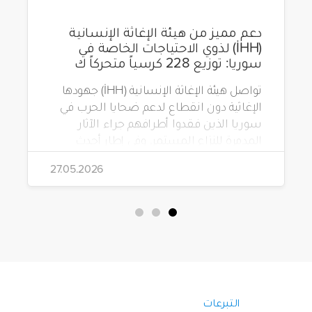
دعم مميز من هيئة الإغاثة الإنسانية
(İHH) لذوي الاحتياجات الخاصة في
سوريا: توزيع 228 كرسياً متحركاً ك
تواصل هيئة الإغاثة الإنسانية (İHH) جهودها
الإغاثية دون انقطاع لدعم ضحايا الحرب في
سوريا الذين فقدوا أطرافهم جراء الآثار
المدمرة للنزاع المستمر. وفي إطار أحدث
مشاريعها، قامت الهيئة بتوزيع 228 كرسياً
27.05.2026
متحركاً كهربائياً على أشخاص من ذوي
الاحتياجات الخاصة يعيشون في ظروف
قاسية بمناطق دمشق، وحلب، وحماة،
وحمص، وإدلب.
التبرعات