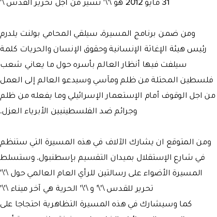
31 مايو 2012 هو \'\' نسير من اجل تحرير القدس \'
ومن ضمن برنامج المسيرة، سيلقي المحامي بولنت يلدرم
رئيس هيئة الإغاثة الإنسانية وحقوق الإنسان والحريات كلمة
سيلفت فيها أنظار العالم بأسره حول ما يعاني شعب
فلسطين المحتلة من ظلم ومآسي وسيدعو العالم إلى العمل
من اجل الوقوف أمام الإستعمار الإسرائيلي وما يفعله من ظلم
وجرائم ضد الفلسطينيين الأبرياء العزل.
ومن المتوقع ان يشارك الآلاف في هذه المسيرة التي ستنظم
في شارع الإستقلال بميدان التقسيم بإسطنبول. وستسلط
المسيرة الأضواء على رسالتين للرأي العام العالمي حول \'\'
تحرير للقدس \'\' و \'\' الحرية هي آخر ميناء \'\'
كما وسيشارك في هذه المسيرة التظاهرية احتجاجا على