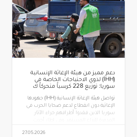
دعم مميز من هيئة الإغاثة الإنسانية
(İHH) لذوي الاحتياجات الخاصة في
سوريا: توزيع 228 كرسياً متحركاً ك
تواصل هيئة الإغاثة الإنسانية (İHH) جهودها
الإغاثية دون انقطاع لدعم ضحايا الحرب في
سوريا الذين فقدوا أطرافهم جراء الآثار
المدمرة للنزاع المستمر. وفي إطار أحدث
مشاريعها، قامت الهيئة بتوزيع 228 كرسياً
27.05.2026
متحركاً كهربائياً على أشخاص من ذوي