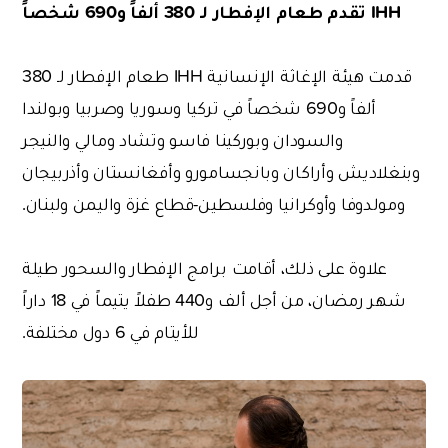
IHH
تقدم طعام الإفطار لـ 380 ألفاً و690 شخصاً
قدمت هيئة الإغاثة الإنسانية IHH طعام الإفطار لـ 380
ألفاً و690 شخصاً في تركيا وسوريا وصربيا وبولندا
والسودان وبوركينا فاسو وتشاد ومالي والنيجر
وبنغلاديش وأراكان وبانجسامورو وأفغانستان وأذربيجان
ومولدوفا وأوكرانيا وفلسطين-قطاع غزة واليمن ولبنان.
علاوة على ذلك، أقامت برامج الإفطار والسحور طيلة
شهر رمضان، من أجل ألف و440 طفلاً يتيماً في 18 داراً
للأيتام في 6 دول مختلفة.