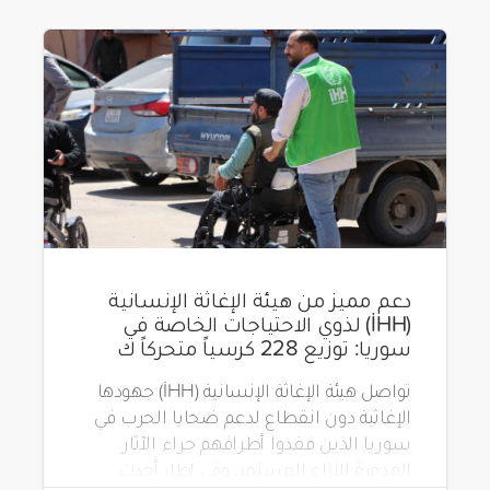
دعم مميز من هيئة الإغاثة الإنسانية
(İHH) لذوي الاحتياجات الخاصة في
سوريا: توزيع 228 كرسياً متحركاً ك
تواصل هيئة الإغاثة الإنسانية (İHH) جهودها
الإغاثية دون انقطاع لدعم ضحايا الحرب في
سوريا الذين فقدوا أطرافهم جراء الآثار
المدمرة للنزاع المستمر. وفي إطار أحدث