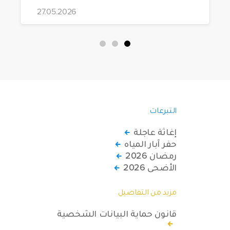
مشاريعها، قامت الهيئة بتوزيع 228 كرسياً
27.05.2026
متحركاً كهربائياً على أشخاص من ذوي
الاحتياجات الخاصة يعيشون في ظروف
قاسية بمناطق دمشق، وحلب، وحماة،
وحمص، وإدلب.
التبرعات
إغاثة عاجلة
حفر آبار المياه
رمضان 2026
الأضحى 2026
مزيد من التفاصيل
قانون حماية البيانات الشخصية