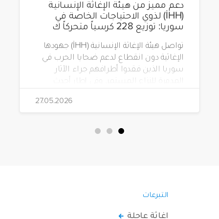
دعم مميز من هيئة الإغاثة الإنسانية
(İHH) لذوي الاحتياجات الخاصة في
سوريا: توزيع 228 كرسياً متحركاً ك
تواصل هيئة الإغاثة الإنسانية (İHH) جهودها
الإغاثية دون انقطاع لدعم ضحايا الحرب في
سوريا الذين فقدوا أطرافهم جراء الآثار
المدمرة للنزاع المستمر. وفي إطار أحدث
مشاريعها، قامت الهيئة بتوزيع 228 كرسياً
27.05.2026
متحركاً كهربائياً على أشخاص من ذوي
الاحتياجات الخاصة يعيشون في ظروف
قاسية بمناطق دمشق، وحلب، وحماة،
وحمص، وإدلب.
التبرعات
إغاثة عاجلة