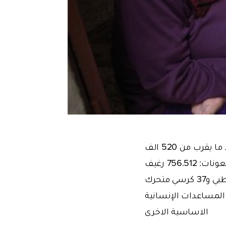
بلغ عدد السوريين الذي وصلتهم مساعدات الهيئة خلال الاسبوع الماضي فقط ما يقرب من 520 الف
مواطن سوري من المتضررين في الحرب الدامية الجارية هناك. جاء على رأس هذه المعونات: 756.512 رغيف
خبز و60 طنا من اللحوم المجمدة و2.300 حزمة غذائية وستة آلاف بطانية و76 عكاز طبي و37 كرسي متحرك
المساعدات الإنسانية
الاساسية الاخرى