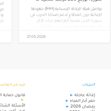
است
تواصل هيئة الإغاثة الإنسانية (İHH) جهودها
الإغاثية دون انقطاع لدعم ضحايا الحرب في
سوريا الذين فقدوا أطرافهم جراء الآثار
الم
المدمرة للنزاع المستمر. وفي إطار أحدث
مشاريعها، قامت الهيئة بتوزيع 228 كرسياً
تضم
27.05.2026
متحركاً كهربائياً على أشخاص من ذوي
الاحتياجات الخاصة يعيشون في ظروف
قاسية بمناطق دمشق، وحلب، وحماة،
وحمص، وإدلب.
(Yeryüzü Çocukları).
التبرعات
مزيد من التفاصي
إغاثة عاجلة
قانون حماية ا
حفر آبار المياه
الأسئلة الشائ
رمضان 2026
كيف أكون متطو