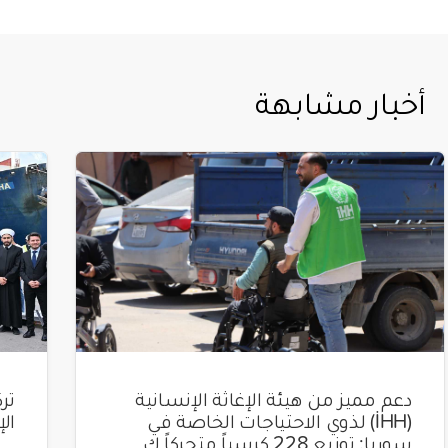
أخبار مشابهة
دعم مميز من هيئة الإغاثة الإنسانية
(İHH) لذوي الاحتياجات الخاصة في
ال
سوريا: توزيع 228 كرسياً متحركاً ك