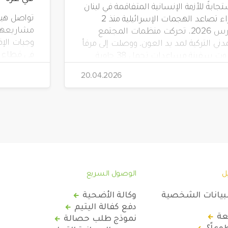
جابةً للأزمة الإنسانية المتفاقمة في لبنان
جراء تصاعد الهجمات الإسرائيلية منذ 2
مشاريعها 
مارس 2026، تحركت منظمات المجتمع
دني التركية لمد يد العون. ووصلت إلى مرفأ
في قطاع غ
بيروت سفينة مساعدات تحمل 38 حاوية
 مواد إغاثية عاجلة، بتنظيم من جمعية
20.04.2026
"صدقة طاشي" (Sadakataşı) وبالتعاون مع
هيئة الإغاثة الإنسانية (İHH)، ووقف الأيتام
(Yetim Vakfı)، وجمعية أطفال الأرض
ل
الوصول السريع
لبيانات الشخصية
وكالة الأضحية
دفع كفالة اليتيم
عة
نموذج طلب حصالة
عاً؟