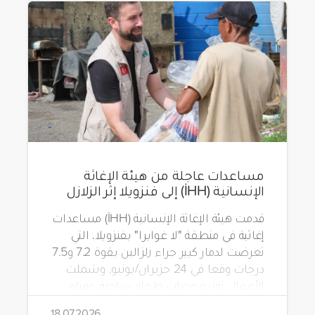
مساعدات عاجلة من هيئة الإغاثة
الإنسانية (İHH) إلى فنزويلا إثر الزلازل
قدمت هيئة الإغاثة الإنسانية (İHH) مساعدات
إغاثية في منطقة "لا غوايرا" بفنزويلا، التي
تعرضت لدمار كبير جراء زلزالين بقوة 7.2 و7.5
درجات وقعا في 24 حزيران/يونيو. وشملت
الأعمال توزيع وجبات طعام ساخنة، ومياه
شرب، وطرود غذائية، وحقائب مستلزمات
18.07.2026