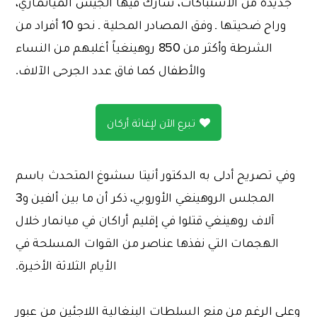
جديدة من الاشتباكات، شارك فيها الجيش الميانماري،
وراح ضحيتها ـ وفق المصادر المحلية ـ نحو 10 أفراد من
الشرطة وأكثر من 850 روهينغياً أغلبهم من النساء
والأطفال كما فاق عدد الجرحى الآلاف.
تبرع الآن لإغاثة أركان
وفي تصريح أدلى به الدكتور أنيتا سشوغ المتحدث باسم
المجلس الروهينغي الأوروبي، ذكر أن ما بين ألفين و3
آلاف روهينغي قتلوا في إقليم أراكان في ميانمار خلال
الهجمات التي نفذها عناصر من القوات المسلحة في
الأيام الثلاثة الأخيرة.
وعلى الرغم من منع السلطات البنغالية اللاجئين من عبور