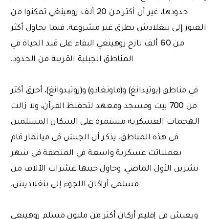
حدودها، غير أن أكثر من 20 ألف روهينغي تمكنوا من
العبور إلى بنغلادش بطرق غير مشروعة. فيما يحاول أكثر
من 60 ألف نازح روهينغي البقاء على قيد الحياة في
المناطق الجبلية القريبة من الحدود.
في مناطق (بوثيدانغ) و(ماونغادو) و(روثيدوانغ)، أحرق أكثر
من 700 بيت ومسجد ومعهد لتحفيظ القرآن، ولا زالت
الهجمات العسكرية مستمرة على السكان المسلمين
في هذه المناطق. يذكر أن الجيش في ميانمار قام
بعملياتت عسكرية واسعة في المنطقة في شهر
تشرين الأول الماضي. وحاول حينها عشرات الآلاف من
مسلمي أراكان اللجوء إلى بنغلاديش.
ويعيش في إقليم أركان أكثر من مليون مسلم روهينغي