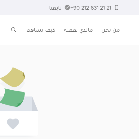
21 21 631 212 90+
تابعنا
من نحن
مالذي نفعله
كيف تساهم