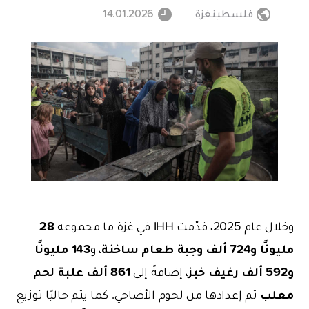
فلسطينغزة
14.01.2026
28
وخلال عام 2025، قدّمت IHH في غزة ما مجموعه
مليونًا و724 ألف وجبة طعام ساخنة
143 مليونًا
، و
و592 ألف رغيف خبز
861 ألف علبة لحم
، إضافةً إلى
معلب
تم إعدادها من لحوم الأضاحي. كما يتم حاليًا توزيع