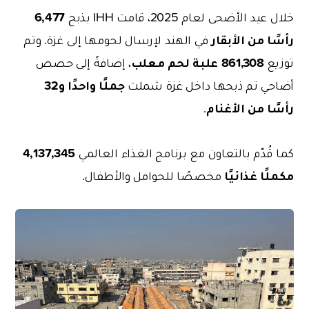
6,477
خلال عيد الأضحى لعام 2025، قامت IHH بذبح
رأسًا من الأبقار
في الهند لإرسال لحومها إلى غزة. وتم
861,308 علبة لحم معلب
توزيع
، إضافةً إلى حصص
جملًا واحدًا و32
أضاحي تم ذبحها داخل غزة شملت
رأسًا من الأغنام
.
4,137,345
كما قُدّم بالتعاون مع برنامج الغذاء العالمي
مكملًا غذائيًا
مخصصًا للحوامل والأطفال.