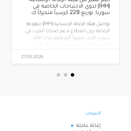
(İHH) لذوي الاحتياجات الخاصة في
سوريا: توزيع 228 كرسياً متحركاً ك
تواصل هيئة الإغاثة الإنسانية (İHH) جهودها
الإغاثية دون انقطاع لدعم ضحايا الحرب في
سوريا الذين فقدوا أطرافهم جراء الآثار
المدمرة للنزاع المستمر. وفي إطار أحدث
مشاريعها، قامت الهيئة بتوزيع 228 كرسياً
27.05.2026
متحركاً كهربائياً على أشخاص من ذوي
الاحتياجات الخاصة يعيشون في ظروف
قاسية بمناطق دمشق، وحلب، وحماة،
وحمص، وإدلب.
التبرعات
إغاثة عاجلة