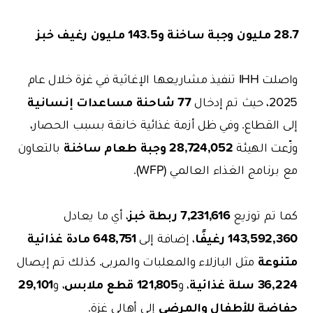
28.7 مليون وجبة ساخنة و143.5 مليون رغيف خبز
واصلت IHH تنفيذ مشاريعها الإغاثية في غزة خلال عام
77 شاحنة مساعدات إنسانية
2025، حيث تم إدخال
إلى القطاع. وفي ظل أزمة غذائية خانقة بسبب الحصار،
28,724,052 وجبة طعام ساخنة
وزّعت الهيئة
بالتعاون
مع برنامج الغذاء العالمي (WFP).
7,231,616 ربطة خبز
كما تم توزيع
، أي ما يعادل
143,592,360 رغيفًا
648,751 مادة غذائية
، إضافة إلى
متنوعة
مثل البازلاء والمعلبات والمربى. كذلك تم إيصال
36,224 سلة غذائية
121,805 قطع ملابس
29,101
، و
، و
حفاضة للأطفال والمرضى
إلى أهالي غزة.