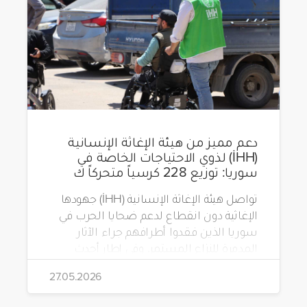
دعم مميز من هيئة الإغاثة الإنسانية
(İHH) لذوي الاحتياجات الخاصة في
سوريا: توزيع 228 كرسياً متحركاً ك
تواصل هيئة الإغاثة الإنسانية (İHH) جهودها
الإغاثية دون انقطاع لدعم ضحايا الحرب في
سوريا الذين فقدوا أطرافهم جراء الآثار
المدمرة للنزاع المستمر. وفي إطار أحدث
مشاريعها، قامت الهيئة بتوزيع 228 كرسياً
27.05.2026
متحركاً كهربائياً على أشخاص من ذوي
الاحتياجات الخاصة يعيشون في ظروف