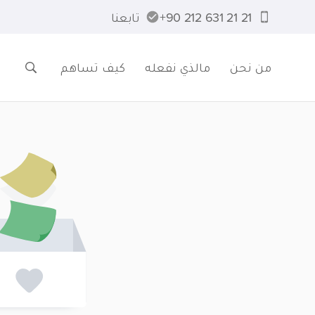
21 21 631 212 90+
تابعنا
من نحن
مالذي نفعله
كيف تساهم