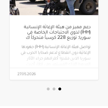
دعم مميز من هيئة الإغاثة الإنسانية
(İHH) لذوي الاحتياجات الخاصة في
سوريا: توزيع 228 كرسياً متحركاً ك
تواصل هيئة الإغاثة الإنسانية (İHH) جهودها
الإغاثية دون انقطاع لدعم ضحايا الحرب في
سوريا الذين فقدوا أطرافهم جراء الآثار
المدمرة للنزاع المستمر. وفي إطار أحدث
مشاريعها، قامت الهيئة بتوزيع 228 كرسياً
27.05.2026
متحركاً كهربائياً على أشخاص من ذوي
الاحتياجات الخاصة يعيشون في ظروف
قاسية بمناطق دمشق، وحلب، وحماة،
وحمص، وإدلب.