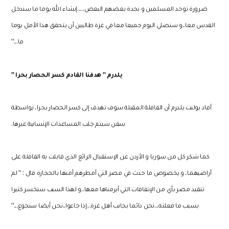
ضرورة توحد المسلمين و نجدة بعضهم البعض
.....
إنشاء الله يوما ما سندخل
القدس معا
..
و سنصلي اليوم جميعا معا في غزة طالبين أن يتحقق هذا الأمل يوما
ما
...''
يلدرم
''
هدفنا القادم كسر الحصار بحرا
''
أفاد بولنت يلدرم أن القافلة المقبلة سوف تهدف إلى كسر الحصار بحرا، بواسطة
سفن سيتم جلب المساعدات الإنسانية عبرها
.
كما شكر كل من سوريا و الأردن عن الإستقبال الرائع الذي قابلت به القافلة على
أراضيهما، و بخصوص ما حدث في مصر التي أمطرهم أمنها بالحجارة قال : '' لم
تتقيد مصر بأي من الإتفاقات التي أبرمناها معها..و لهذا السبب ستخسر كثيرا
بسبب ما فعلته...نحن دائما بجانب أهل غزة...إذا جاعوا..نحن أيضا سنجوع...''