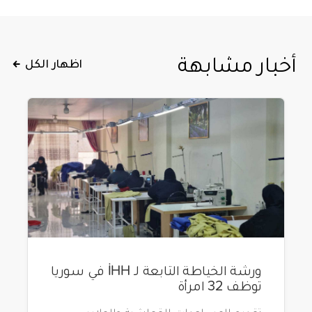
أخبار مشابهة
اظهار الكل
ورشة الخياطة التابعة لـ İHH في سوريا
توظف 32 امرأة
تقديم المساعدات القماشية والملابس