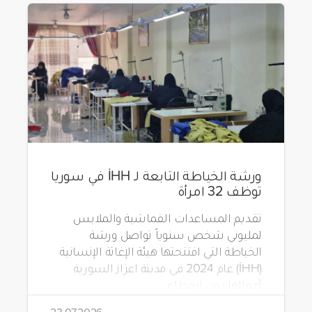
ورشة الخياطة التابعة لـ İHH في سوريا
توظف 32 امرأة
تقديم المساعدات القماشية والملابس
لمليوني شخص سنوياً تواصل ورشة
الخياطة التي افتتحتها هيئة الإغاثة الإنسانية
(İHH) عام 2024 في مدينة اعزاز السورية
أعمالها دون انقطاع.
23.07.2026