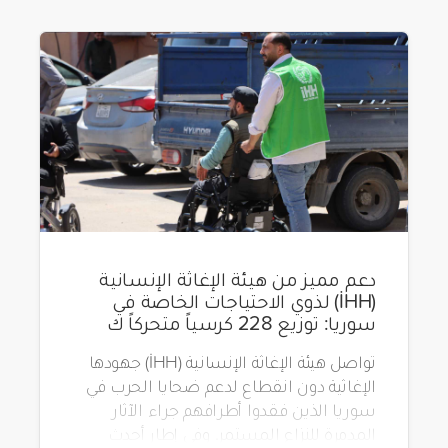
دعم مميز من هيئة الإغاثة الإنسانية
(İHH) لذوي الاحتياجات الخاصة في
سوريا: توزيع 228 كرسياً متحركاً ك
تواصل هيئة الإغاثة الإنسانية (İHH) جهودها
الإغاثية دون انقطاع لدعم ضحايا الحرب في
سوريا الذين فقدوا أطرافهم جراء الآثار
المدمرة للنزاع المستمر. وفي إطار أحدث