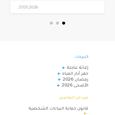
مشاريعها، قامت الهيئة بتوزيع 228 كرسياً
27.05.2026
متحركاً كهربائياً على أشخاص من ذوي
الاحتياجات الخاصة يعيشون في ظروف
قاسية بمناطق دمشق، وحلب، وحماة،
وحمص، وإدلب.
التبرعات
إغاثة عاجلة
حفر آبار المياه
رمضان 2026
الأضحى 2026
مزيد من التفاصيل
قانون حماية البيانات الشخصية