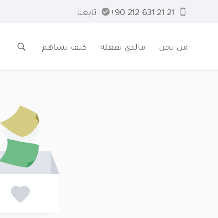
21 21 631 212 90+
تابعنا
من نحن
مالذي نفعله
كيف تساهم